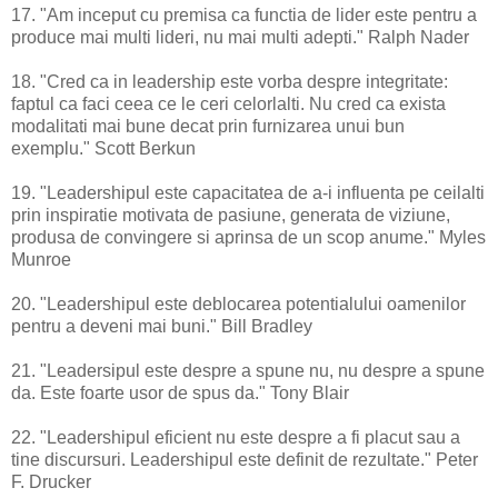
17. "Am inceput cu premisa ca functia de lider este pentru a
produce mai multi lideri, nu mai multi adepti." Ralph Nader
18. "Cred ca in leadership este vorba despre integritate:
faptul ca faci ceea ce le ceri celorlalti. Nu cred ca exista
modalitati mai bune decat prin furnizarea unui bun
exemplu." Scott Berkun
19. "Leadershipul este capacitatea de a-i influenta pe ceilalti
prin inspiratie motivata de pasiune, generata de viziune,
produsa de convingere si aprinsa de un scop anume." Myles
Munroe
20. "Leadershipul este deblocarea potentialului oamenilor
pentru a deveni mai buni." Bill Bradley
21. "Leadersipul este despre a spune nu, nu despre a spune
da. Este foarte usor de spus da." Tony Blair
22. "Leadershipul eficient nu este despre a fi placut sau a
tine discursuri. Leadershipul este definit de rezultate." Peter
F. Drucker