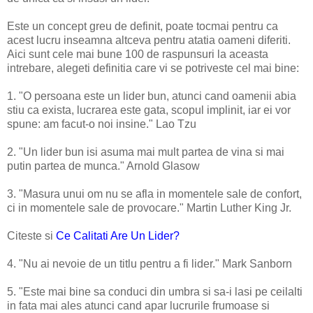
Este un concept greu de definit, poate tocmai pentru ca
acest lucru inseamna altceva pentru atatia oameni diferiti.
Aici sunt cele mai bune 100 de raspunsuri la aceasta
intrebare, alegeti definitia care vi se potriveste cel mai bine:
1. "O persoana este un lider bun, atunci cand oamenii abia
stiu ca exista, lucrarea este gata, scopul implinit, iar ei vor
spune: am facut-o noi insine." Lao Tzu
2. "Un lider bun isi asuma mai mult partea de vina si mai
putin partea de munca." Arnold Glasow
3. "Masura unui om nu se afla in momentele sale de confort,
ci in momentele sale de provocare." Martin Luther King Jr.
Citeste si
Ce Calitati Are Un Lider?
4. "Nu ai nevoie de un titlu pentru a fi lider." Mark Sanborn
5. "Este mai bine sa conduci din umbra si sa-i lasi pe ceilalti
in fata mai ales atunci cand apar lucrurile frumoase si