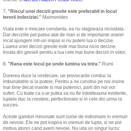
7.
"Riscul unei decizii gresite este preferabil in locul
terorii indeciziei."
Maimonides
Viata este o miscare constanta, ea nu stagneaza niciodata.
Dar deciziile pot parea atat de mari si de importante uneori
incat ajungem intr-un impas si nu putem lua o decizie.
Luarea unei decizii gresite este mai buna nicio decizie.
Invata din greseli pentru a lua cele mai bune decizii in viitor.
8.
"Rana este locul pe unde lumina va intra."
Rumi
Durerea duce la vindecare, iar provocarile conduc la
imbunatatire si la putere. Pentru a ne construi pe noi insine
mai bine decat inainte si mai puternici, parti din noi vor
suferi. Cu toate ca s-ar putea sa nu fie intotdeauna evidente,
luptele duc la crestere, perfectionare si in cele din urma la
succes.
Aceste ganduri minunate sunt surse de indrumare in vremuri
de nevoie. Ele ne pot inspira in vremuri de lupta, si ne pot
motiva atunci cand avem nevoie. Nu uita un singur lucru: