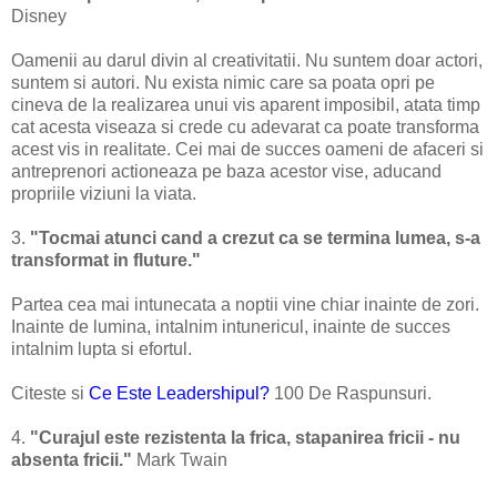
Disney
Oamenii au darul divin al creativitatii. Nu suntem doar actori,
suntem si autori. Nu exista nimic care sa poata opri pe
cineva de la realizarea unui vis aparent imposibil, atata timp
cat acesta viseaza si crede cu adevarat ca poate transforma
acest vis in realitate. Cei mai de succes oameni de afaceri si
antreprenori actioneaza pe baza acestor vise, aducand
propriile viziuni la viata.
3.
"Tocmai atunci cand a crezut ca se termina lumea, s-a
transformat in fluture."
Partea cea mai intunecata a noptii vine chiar inainte de zori.
Inainte de lumina, intalnim intunericul, inainte de succes
intalnim lupta si efortul.
Citeste si
Ce Este Leadershipul?
100 De Raspunsuri.
4.
"Curajul este rezistenta la frica, stapanirea fricii - nu
absenta fricii."
Mark Twain