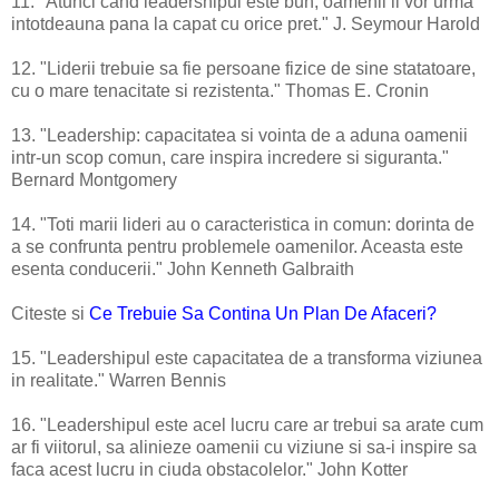
11. "Atunci cand leadershipul este bun, oamenii il vor urma
intotdeauna pana la capat cu orice pret." J. Seymour Harold
12. "Liderii trebuie sa fie persoane fizice de sine statatoare,
cu o mare tenacitate si rezistenta." Thomas E. Cronin
13. "Leadership: capacitatea si vointa de a aduna oamenii
intr-un scop comun, care inspira incredere si siguranta."
Bernard Montgomery
14. "Toti marii lideri au o caracteristica in comun: dorinta de
a se confrunta pentru problemele oamenilor. Aceasta este
esenta conducerii." John Kenneth Galbraith
Citeste si
Ce Trebuie Sa Contina Un Plan De Afaceri?
15. "Leadershipul este capacitatea de a transforma viziunea
in realitate." Warren Bennis
16. "Leadershipul este acel lucru care ar trebui sa arate cum
ar fi viitorul, sa alinieze oamenii cu viziune si sa-i inspire sa
faca acest lucru in ciuda obstacolelor." John Kotter