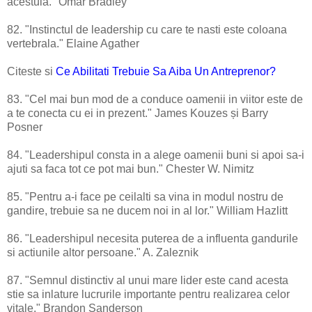
acestuia." Omar Bradley
82. "Instinctul de leadership cu care te nasti este coloana
vertebrala." Elaine Agather
Citeste si
Ce Abilitati Trebuie Sa Aiba Un Antreprenor?
83. "Cel mai bun mod de a conduce oamenii in viitor este de
a te conecta cu ei in prezent." James Kouzes și Barry
Posner
84. "Leadershipul consta in a alege oamenii buni si apoi sa-i
ajuti sa faca tot ce pot mai bun." Chester W. Nimitz
85. "Pentru a-i face pe ceilalti sa vina in modul nostru de
gandire, trebuie sa ne ducem noi in al lor." William Hazlitt
86. "Leadershipul necesita puterea de a influenta gandurile
si actiunile altor persoane." A. Zaleznik
87. "Semnul distinctiv al unui mare lider este cand acesta
stie sa inlature lucrurile importante pentru realizarea celor
vitale." Brandon Sanderson