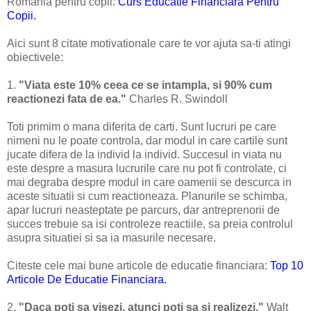
Romania pentru copii:
Curs Educatie Financiara Pentru
Copii.
Aici sunt 8 citate motivationale care te vor ajuta sa-ti atingi
obiectivele:
1.
"Viata este 10% ceea ce se intampla, si 90% cum
reactionezi fata de ea."
Charles R. Swindoll
Toti primim o mana diferita de carti. Sunt lucruri pe care
nimeni nu le poate controla, dar modul in care cartile sunt
jucate difera de la individ la individ. Succesul in viata nu
este despre a masura lucrurile care nu pot fi controlate, ci
mai degraba despre modul in care oamenii se descurca in
aceste situatii si cum reactioneaza. Planurile se schimba,
apar lucruri neasteptate pe parcurs, dar antreprenorii de
succes trebuie sa isi controleze reactiile, sa preia controlul
asupra situatiei si sa ia masurile necesare.
Citeste cele mai bune articole de educatie financiara:
Top 10
Articole De Educatie Financiara.
2.
"Daca poti sa visezi, atunci poti sa si realizezi."
Walt