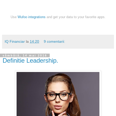
Use
Wufoo integrations
and get your data to your favorite apps.
IQ Financiar
la
14:20
9 comentarii:
sâmbătă, 14 mai 2016
Definitie Leadership.