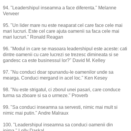
94. "Leadershipul inseamna a face diferenta." Melanne
Verveer
95. "Un lider mare nu este neaparat cel care face cele mai
mari lucruri. Este cel care ajuta oamenii sa faca cele mai
mari lucruri." Ronald Reagan
96. "Modul in care se masoara leadershipul este aceste: cati
dintre oamenii cu care lucrezi se trezesc dimineata si se
gandesc ca este businessul lor?" David M. Kelley
97. "Nu conduci doar spunandu-le oamenilor unde sa
mearga. Conduci mergand in acel loc." Ken Kesey
98. "Nu este strigatul, ci zborul unei pasari, care conduce
turma sa zboare si sa o urmeze." Proverb
99. "Sa conduci inseamna sa servesti, nimic mai mult si
nimic mai putin." Andre Malraux
100. "Leadershipul inseamna sa conduci oamenii din
inima." Lolly Daskal