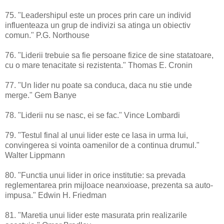
75. "Leadershipul este un proces prin care un individ
influenteaza un grup de indivizi sa atinga un obiectiv
comun." P.G. Northouse
76. "Liderii trebuie sa fie persoane fizice de sine statatoare,
cu o mare tenacitate si rezistenta." Thomas E. Cronin
77. "Un lider nu poate sa conduca, daca nu stie unde
merge." Gem Banye
78. "Liderii nu se nasc, ei se fac." Vince Lombardi
79. "Testul final al unui lider este ce lasa in urma lui,
convingerea si vointa oamenilor de a continua drumul."
Walter Lippmann
80. "Functia unui lider in orice institutie: sa prevada
reglementarea prin mijloace neanxioase, prezenta sa auto-
impusa." Edwin H. Friedman
81. "Maretia unui lider este masurata prin realizarile