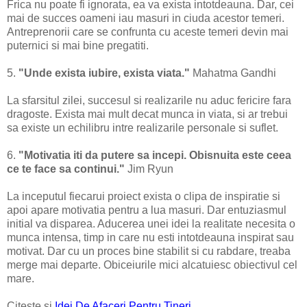
Frica nu poate fi ignorata, ea va exista intotdeauna. Dar, cei
mai de succes oameni iau masuri in ciuda acestor temeri.
Antreprenorii care se confrunta cu aceste temeri devin mai
puternici si mai bine pregatiti.
5.
"Unde exista iubire, exista viata."
Mahatma Gandhi
La sfarsitul zilei, succesul si realizarile nu aduc fericire fara
dragoste. Exista mai mult decat munca in viata, si ar trebui
sa existe un echilibru intre realizarile personale si suflet.
6.
"Motivatia iti da putere sa incepi. Obisnuita este ceea
ce te face sa continui."
Jim Ryun
La inceputul fiecarui proiect exista o clipa de inspiratie si
apoi apare motivatia pentru a lua masuri. Dar entuziasmul
initial va disparea. Aducerea unei idei la realitate necesita o
munca intensa, timp in care nu esti intotdeauna inspirat sau
motivat. Dar cu un proces bine stabilit si cu rabdare, treaba
merge mai departe. Obiceiurile mici alcatuiesc obiectivul cel
mare.
Citeste si
Idei De Afaceri Pentru Tineri.