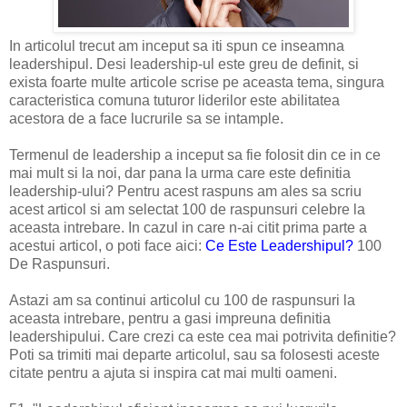
In articolul trecut am inceput sa iti spun ce inseamna
leadershipul. Desi leadership-ul este greu de definit, si
exista foarte multe articole scrise pe aceasta tema, singura
caracteristica comuna tuturor liderilor este abilitatea
acestora de a face lucrurile sa se intample.
Termenul de leadership a inceput sa fie folosit din ce in ce
mai mult si la noi, dar pana la urma care este definitia
leadership-ului? Pentru acest raspuns am ales sa scriu
acest articol si am selectat 100 de raspunsuri celebre la
aceasta intrebare. In cazul in care n-ai citit prima parte a
acestui articol, o poti face aici:
Ce Este Leadershipul?
100
De Raspunsuri.
Astazi am sa continui articolul cu 100 de raspunsuri la
aceasta intrebare, pentru a gasi impreuna definitia
leadershipului. Care crezi ca este cea mai potrivita definitie?
Poti sa trimiti mai departe articolul, sau sa folosesti aceste
citate pentru a ajuta si inspira cat mai multi oameni.