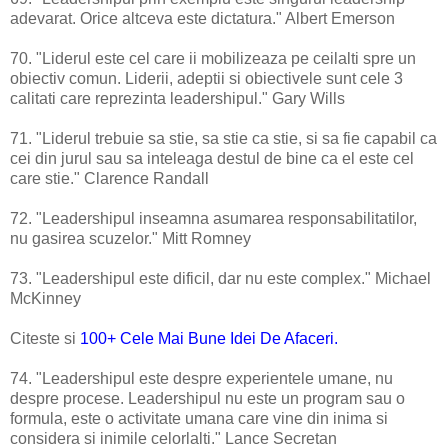
adevarat. Orice altceva este dictatura." Albert Emerson
70. "Liderul este cel care ii mobilizeaza pe ceilalti spre un
obiectiv comun. Liderii, adeptii si obiectivele sunt cele 3
calitati care reprezinta leadershipul." Gary Wills
71. "Liderul trebuie sa stie, sa stie ca stie, si sa fie capabil ca
cei din jurul sau sa inteleaga destul de bine ca el este cel
care stie." Clarence Randall
72. "Leadershipul inseamna asumarea responsabilitatilor,
nu gasirea scuzelor." Mitt Romney
73. "Leadershipul este dificil, dar nu este complex." Michael
McKinney
Citeste si
100+ Cele Mai Bune Idei De Afaceri.
74. "Leadershipul este despre experientele umane, nu
despre procese. Leadershipul nu este un program sau o
formula, este o activitate umana care vine din inima si
considera si inimile celorlalti." Lance Secretan