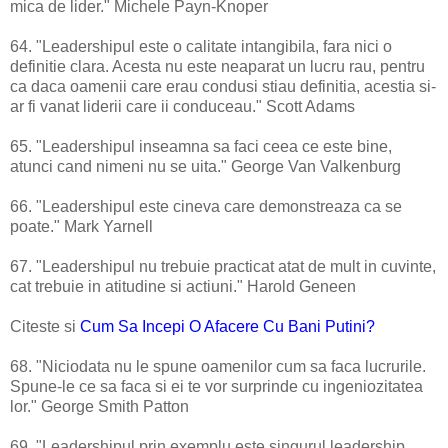
mica de lider." Michele Payn-Knoper
64. "Leadershipul este o calitate intangibila, fara nici o
definitie clara. Acesta nu este neaparat un lucru rau, pentru
ca daca oamenii care erau condusi stiau definitia, acestia si-
ar fi vanat liderii care ii conduceau." Scott Adams
65. "Leadershipul inseamna sa faci ceea ce este bine,
atunci cand nimeni nu se uita." George Van Valkenburg
66. "Leadershipul este cineva care demonstreaza ca se
poate." Mark Yarnell
67. "Leadershipul nu trebuie practicat atat de mult in cuvinte,
cat trebuie in atitudine si actiuni." Harold Geneen
Citeste si
Cum Sa Incepi O Afacere Cu Bani Putini?
68. "Niciodata nu le spune oamenilor cum sa faca lucrurile.
Spune-le ce sa faca si ei te vor surprinde cu ingeniozitatea
lor." George Smith Patton
69. "Leadershipul prin exemplu este singurul leadership