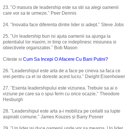
23. "O masura de leadership este sa stii sa alegi oamenii
care vor sa te urmeze." Peer Dennis
24. "Inovatia face diferenta dintre lider si adept." Steve Jobs
25. "Un leadership bun isi ajuta oamenii sa ajunga la
potentialul lor maxim, in timp ce indeplinesc misiunea si
obiectivele organizatiei." Bob Mason
Citeste si
Cum Sa Incepi O Afacere Cu Bani Putini?
26. "Leadershipul este arta de a face pe cineva sa faca ce
vrei pentru ca el isi doreste acest lucru." Dwight Eisenhower
27. "Esenta leadershipului este viziunea. Trebuie sa ai o
viziune pe care sa o spui ferm cu orice ocazie." Theodore
Hesburgh
28. "Leadershipul este arta a-i mobiliza pe ceilalti sa lupte
aspiratii comune." James Kouzes și Barry Posner
29. "Un lider isi duce oamenii unde vor sa mearga. Un lider