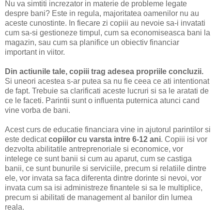
Nu va simtiti increzator in materie de probleme legate
despre bani? Este in regula, majoritatea oamenilor nu au
aceste cunostinte. In fiecare zi copiii au nevoie sa-i invatati
cum sa-si gestioneze timpul, cum sa economiseasca bani la
magazin, sau cum sa planifice un obiectiv financiar
important in viitor.
Din actiunile tale, copiii trag adesea propriile concluzii.
Si uneori acestea s-ar putea sa nu fie ceea ce ati intentionat
de fapt. Trebuie sa clarificati aceste lucruri si sa le aratati de
ce le faceti. Parintii sunt o influenta puternica atunci cand
vine vorba de bani.
Acest curs de educatie financiara vine in ajutorul parintilor si
este dedicat
copiilor cu varsta intre 6-12 ani
. Copiii isi vor
dezvolta abilitatile antreprenoriale si economice, vor
intelege ce sunt banii si cum au aparut, cum se castiga
banii, ce sunt bunurile si serviciile, precum si relatiile dintre
ele, vor invata sa faca diferenta dintre dorinte si nevoi, vor
invata cum sa isi administreze finantele si sa le multiplice,
precum si abilitati de management al banilor din lumea
reala.