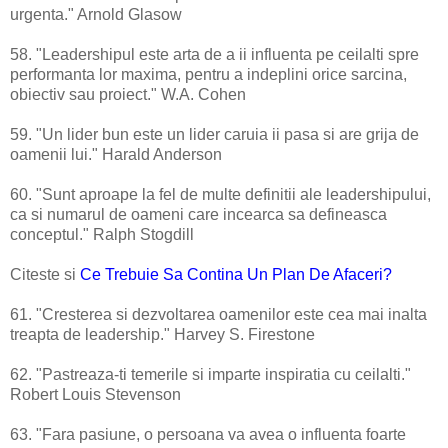
urgenta." Arnold Glasow
58. "Leadershipul este arta de a ii influenta pe ceilalti spre
performanta lor maxima, pentru a indeplini orice sarcina,
obiectiv sau proiect." W.A. Cohen
59. "Un lider bun este un lider caruia ii pasa si are grija de
oamenii lui." Harald Anderson
60. "Sunt aproape la fel de multe definitii ale leadershipului,
ca si numarul de oameni care incearca sa defineasca
conceptul." Ralph Stogdill
Citeste si
Ce Trebuie Sa Contina Un Plan De Afaceri?
61. "Cresterea si dezvoltarea oamenilor este cea mai inalta
treapta de leadership." Harvey S. Firestone
62. "Pastreaza-ti temerile si imparte inspiratia cu ceilalti."
Robert Louis Stevenson
63. "Fara pasiune, o persoana va avea o influenta foarte