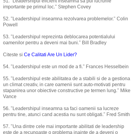
51. "Leadershipul eficient inseamna sa pui lucrurile
importante pe primul loc." Stephen Covey
52. "Leadershipul inseamna rezolvarea problemelor." Colin
Powell
53. "Leadershipul reprezinta deblocarea potentialului
oamenilor pentru a deveni mai buni." Bill Bradley
Citeste si
Ce Calitati Are Un Lider?
54. "Leadershipul este un mod de a fi." Frances Hesselbein
55. "Leadershipul este abilitatea de a stabili si de a gestiona
un climat creativ, in care oamenii sunt auto-motivati pentru
stapanirea unor obiective constructive pe termen lung." Mike
Vance
56. "Leadershipul inseamna sa faci oamenii sa lucreze
pentru tine, atunci cand acestia nu sunt obligati." Fred Smith
57. "Una dintre cele mai importante abilitati de leadership
este de a recunoaste o problema inainte de a deveni o