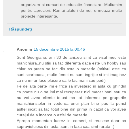
organizam si cursuri de educatie financiara. Multumim
pentru aprecieri. Ramai alaturi de noi, urmeaza multe
proiecte interesante.
Răspundeți
Anonim
15 decembrie 2015 la 00:46
Sunt Georgiana, am 30 de ani..eu simt ca visul meu este
manichiura..nu stiu sa fac diferenta daca este un hobby sau
chiar as putea sa fac din asta o meserie (mitivul este ca
sunt scarboasa, multe femei nu sunt ingrijite si imi imaginez
ca nu mi-ar face placere sa le fac mani sau pedi)
Pe de alta parte imi e frica sa investesc in asta cu ghindul
ca poate nu o sa imi mai recuperez nici macar bani sau ca
nu voi avea cliente..totusi ma tot informez pe grupurile
manichiuristelor in vederea unui plan bine pus la punct
astfel incat sa fac totul bine din prima in cazul ca voi avea
curajul de a incerca o asfel de meserie
Apropo momentan lucrez in comert, si reusesc doar sa
supravietuiesc din asta..sunt in faza caa simt rarata :(