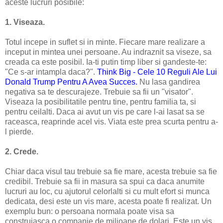
aceste lucruri posibile:
1. Viseaza.
Totul incepe in suflet si in minte. Fiecare mare realizare a
inceput in mintea unei persoane. Au indraznit sa viseze, sa
creada ca este posibil. Ia-ti putin timp liber si gandeste-te:
"Ce s-ar intampla daca?".
Think Big - Cele 10 Reguli Ale Lui
Donald Trump Pentru A Avea Succes.
Nu lasa gandirea
negativa sa te descurajeze. Trebuie sa fii un "visator".
Viseaza la posibilitatile pentru tine, pentru familia ta, si
pentru ceilalti. Daca ai avut un vis pe care l-ai lasat sa se
raceasca, reaprinde acel vis. Viata este prea scurta pentru a-
l pierde.
2. Crede.
Chiar daca visul tau trebuie sa fie mare, acesta trebuie sa fie
credibil. Trebuie sa fii in masura sa spui ca daca anumite
lucruri au loc, cu ajutorul celorlalti si cu mult efort si munca
dedicata, desi este un vis mare, acesta poate fi realizat. Un
exemplu bun: o persoana normala poate visa sa
construiasca o companie de milioane de dolari. Este un vis