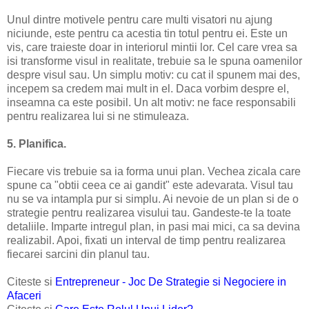
Unul dintre motivele pentru care multi visatori nu ajung
niciunde, este pentru ca acestia tin totul pentru ei. Este un
vis, care traieste doar in interiorul mintii lor. Cel care vrea sa
isi transforme visul in realitate, trebuie sa le spuna oamenilor
despre visul sau. Un simplu motiv: cu cat il spunem mai des,
incepem sa credem mai mult in el. Daca vorbim despre el,
inseamna ca este posibil. Un alt motiv: ne face responsabili
pentru realizarea lui si ne stimuleaza.
5. Planifica.
Fiecare vis trebuie sa ia forma unui plan. Vechea zicala care
spune ca "obtii ceea ce ai gandit" este adevarata. Visul tau
nu se va intampla pur si simplu. Ai nevoie de un plan si de o
strategie pentru realizarea visului tau. Gandeste-te la toate
detaliile. Imparte intregul plan, in pasi mai mici, ca sa devina
realizabil. Apoi, fixati un interval de timp pentru realizarea
fiecarei sarcini din planul tau.
Citeste si
Entrepreneur - Joc De Strategie si Negociere in
Afaceri