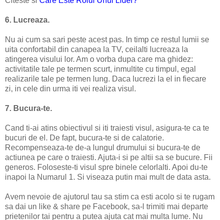
Citeste si
Care Este Rolul Unui Lider?
6. Lucreaza.
Nu ai cum sa sari peste acest pas. In timp ce restul lumii se
uita confortabil din canapea la TV, ceilalti lucreaza la
atingerea visului lor. Am o vorba dupa care ma ghidez:
activitatile tale pe termen scurt, inmultite cu timpul, egal
realizarile tale pe termen lung. Daca lucrezi la el in fiecare
zi, in cele din urma iti vei realiza visul.
7. Bucura-te.
Cand ti-ai atins obiectivul si iti traiesti visul, asigura-te ca te
bucuri de el. De fapt, bucura-te si de calatorie.
Recompenseaza-te de-a lungul drumului si bucura-te de
actiunea pe care o traiesti. Ajuta-i si pe altii sa se bucure. Fii
generos. Foloseste-ti visul spre binele celorlalti. Apoi du-te
inapoi la Numarul 1. Si viseaza putin mai mult de data asta.
Avem nevoie de ajutorul tau sa stim ca esti acolo si te rugam
sa dai un like & share pe Facebook, sa-l trimiti mai departe
prietenilor tai pentru a putea ajuta cat mai multa lume. Nu