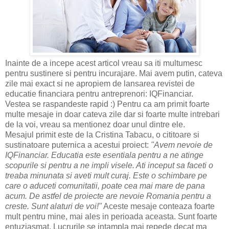
Inainte de a incepe acest articol vreau sa iti multumesc
pentru sustinere si pentru incurajare. Mai avem putin, cateva
zile mai exact si ne apropiem de lansarea revistei de
educatie financiara pentru antreprenori: IQFinanciar.
Vestea se raspandeste rapid :) Pentru ca am primit foarte
multe mesaje in doar cateva zile dar si foarte multe intrebari
de la voi, vreau sa mentionez doar unul dintre ele.
Mesajul primit este de la Cristina Tabacu, o cititoare si
sustinatoare puternica a acestui proiect:
"Avem nevoie de
IQFinanciar. Educatia este esentiala pentru a ne atinge
scopurile si pentru a ne impli visele. Ati inceput sa faceti o
treaba minunata si aveti mult curaj. Este o schimbare pe
care o aduceti comunitatii, poate cea mai mare de pana
acum. De astfel de proiecte are nevoie Romania pentru a
creste. Sunt alaturi de voi!"
Aceste mesaje conteaza foarte
mult pentru mine, mai ales in perioada aceasta. Sunt foarte
entuziasmat. Lucrurile se intampla mai repede decat ma