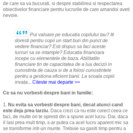
de care sa va bucurati, si despre stabilirea si respectarea
obiectivelor financiare pentru lucrurile de care amandoi aveti
nevoie.
Pui valoare pe educatia copilului tau? Iti
doresti pentru copii un start bun din punct de
vedere financiar? Esti dispus sa faci aceste
lucruri sa se intample? Educatia financiara
incepe cu elementele de baza. Abilitatile
financiare tin de capacitatea de a lua decizii in
cunostinta de cauza si de a folosi cunostintele
pentru a gestiona eficient banii. La scoala copiii
invata...
Citeste mai departe >>
Ce sa nu vorbesti despre bani in familie:
1.
Nu evita sa vorbesti despre bani, decat atunci cand
este deja prea tarziu.
Daca crezi ca nu este corect ceea ce
faci, de multe ori te opresti din a spune acel lucru. Dar, daca
il lasi prea mult timp, s-ar putea ca acel lucru aparent mic sa
se transforme intr-un munte. Trebuie sa gasiti timp pentru a