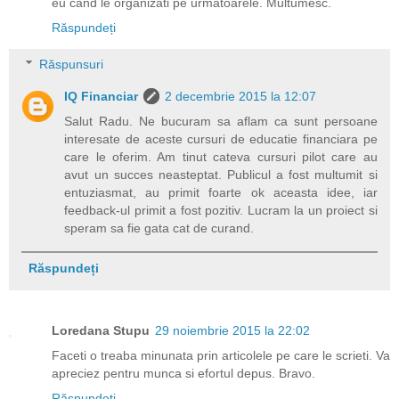
eu cand le organizati pe urmatoarele. Multumesc.
Răspundeți
Răspunsuri
IQ Financiar
2 decembrie 2015 la 12:07
Salut Radu. Ne bucuram sa aflam ca sunt persoane
interesate de aceste cursuri de educatie financiara pe
care le oferim. Am tinut cateva cursuri pilot care au
avut un succes neasteptat. Publicul a fost multumit si
entuziasmat, au primit foarte ok aceasta idee, iar
feedback-ul primit a fost pozitiv. Lucram la un proiect si
speram sa fie gata cat de curand.
Răspundeți
Loredana Stupu
29 noiembrie 2015 la 22:02
Faceti o treaba minunata prin articolele pe care le scrieti. Va
apreciez pentru munca si efortul depus. Bravo.
Răspundeți