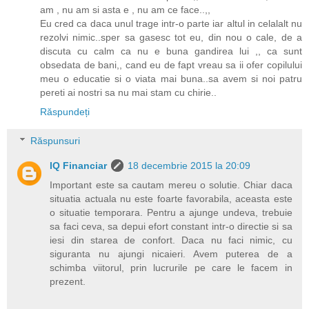
am , nu am si asta e , nu am ce face..,,
Eu cred ca daca unul trage intr-o parte iar altul in celalalt nu
rezolvi nimic..sper sa gasesc tot eu, din nou o cale, de a
discuta cu calm ca nu e buna gandirea lui ,, ca sunt
obsedata de bani,, cand eu de fapt vreau sa ii ofer copilului
meu o educatie si o viata mai buna..sa avem si noi patru
pereti ai nostri sa nu mai stam cu chirie..
Răspundeți
Răspunsuri
IQ Financiar
18 decembrie 2015 la 20:09
Important este sa cautam mereu o solutie. Chiar daca
situatia actuala nu este foarte favorabila, aceasta este
o situatie temporara. Pentru a ajunge undeva, trebuie
sa faci ceva, sa depui efort constant intr-o directie si sa
iesi din starea de confort. Daca nu faci nimic, cu
siguranta nu ajungi nicaieri. Avem puterea de a
schimba viitorul, prin lucrurile pe care le facem in
prezent.