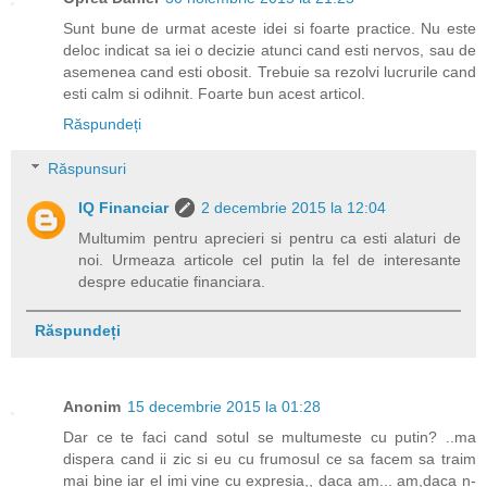
Sunt bune de urmat aceste idei si foarte practice. Nu este
deloc indicat sa iei o decizie atunci cand esti nervos, sau de
asemenea cand esti obosit. Trebuie sa rezolvi lucrurile cand
esti calm si odihnit. Foarte bun acest articol.
Răspundeți
Răspunsuri
IQ Financiar
2 decembrie 2015 la 12:04
Multumim pentru aprecieri si pentru ca esti alaturi de
noi. Urmeaza articole cel putin la fel de interesante
despre educatie financiara.
Răspundeți
Anonim
15 decembrie 2015 la 01:28
Dar ce te faci cand sotul se multumeste cu putin? ..ma
dispera cand ii zic si eu cu frumosul ce sa facem sa traim
mai bine iar el imi vine cu expresia,, daca am... am,daca n-