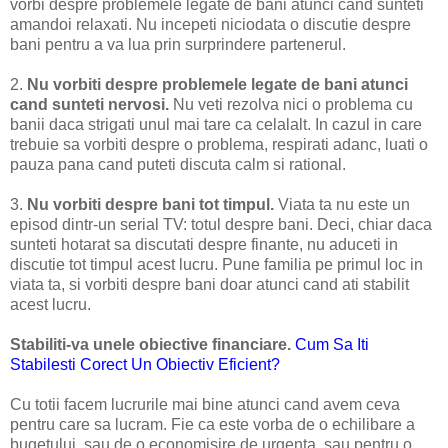
vorbi despre problemele legate de bani atunci cand sunteti
amandoi relaxati. Nu incepeti niciodata o discutie despre
bani pentru a va lua prin surprindere partenerul.
2.
Nu vorbiti despre problemele legate de bani atunci
cand sunteti nervosi.
Nu veti rezolva nici o problema cu
banii daca strigati unul mai tare ca celalalt. In cazul in care
trebuie sa vorbiti despre o problema, respirati adanc, luati o
pauza pana cand puteti discuta calm si rational.
3.
Nu vorbiti despre bani tot timpul.
Viata ta nu este un
episod dintr-un serial TV: totul despre bani. Deci, chiar daca
sunteti hotarat sa discutati despre finante, nu aduceti in
discutie tot timpul acest lucru. Pune familia pe primul loc in
viata ta, si vorbiti despre bani doar atunci cand ati stabilit
acest lucru.
Stabiliti-va unele obiective financiare.
Cum Sa Iti
Stabilesti Corect Un Obiectiv Eficient?
Cu totii facem lucrurile mai bine atunci cand avem ceva
pentru care sa lucram. Fie ca este vorba de o echilibare a
bugetului, sau de o economisire de urgenta, sau pentru o