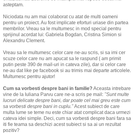
asteptam.
Niciodata nu am mai colaborat cu atat de multi oameni
pentru un proiect. Au fost implicate eforturi uriase din partea
membrilor. Vreau sa le multumesc in mod special pentru
sprijinul acordat lui: Gabriela Bogdan, Cristina Simion si
Alexandru Clement.
Vreau sa le multumesc celor care ne-au scris, si sa imi cer
scuze celor care nu am apucat sa le raspund ( am primit
putin peste 390 de mail-uri in cateva zile), dar si celor care
ne-au dat like pe facebook si au trimis mai departe articolele.
Multumesc pentru ajutor!
Cum sa vorbesti despre bani in familie?
Aceasta intrebare
vine de la Iuliana Parvu care ne-a scris pe mail:
"Sunt multe
lucruri delicate despre bani, dar poate cel mai greu este cum
sa vorbesti despre bani in cuplu."
Acest subiect de care
multa lume se teme nu este chiar atat complicat daca urmezi
cateva idei simple. Deci, cum sa vorbesti despre bani fara sa
iti fie teama sa deschizi acest subiect si sa ai un rezultat
pozitiv?