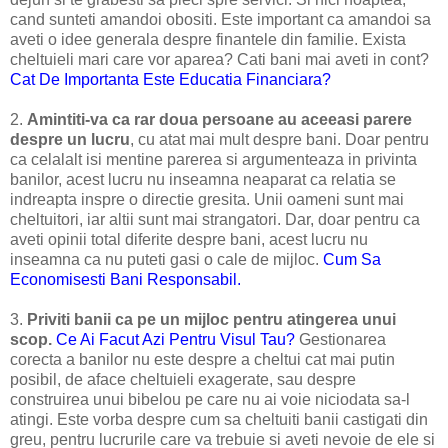
cand sunteti amandoi obositi. Este important ca amandoi sa
aveti o idee generala despre finantele din familie. Exista
cheltuieli mari care vor aparea? Cati bani mai aveti in cont?
Cat De Importanta Este Educatia Financiara?
2.
Amintiti-va ca rar doua persoane au aceeasi parere
despre un lucru
, cu atat mai mult despre bani. Doar pentru
ca celalalt isi mentine parerea si argumenteaza in privinta
banilor, acest lucru nu inseamna neaparat ca relatia se
indreapta inspre o directie gresita. Unii oameni sunt mai
cheltuitori, iar altii sunt mai strangatori. Dar, doar pentru ca
aveti opinii total diferite despre bani, acest lucru nu
inseamna ca nu puteti gasi o cale de mijloc.
Cum Sa
Economisesti Bani Responsabil.
3.
Priviti banii ca pe un mijloc pentru atingerea unui
scop.
Ce Ai Facut Azi Pentru Visul Tau?
Gestionarea
corecta a banilor nu este despre a cheltui cat mai putin
posibil, de aface cheltuieli exagerate, sau despre
construirea unui bibelou pe care nu ai voie niciodata sa-l
atingi. Este vorba despre cum sa cheltuiti banii castigati din
greu, pentru lucrurile care va trebuie si aveti nevoie de ele si