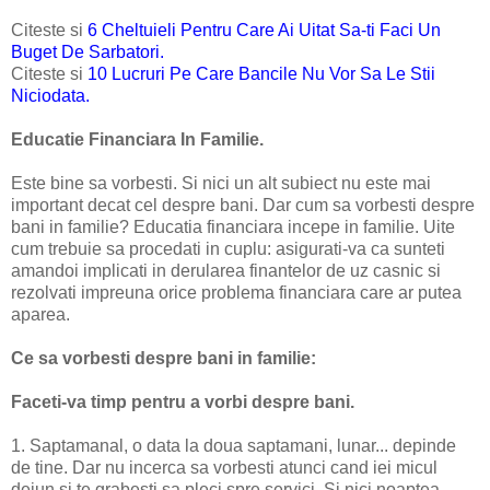
Citeste si
6 Cheltuieli Pentru Care Ai Uitat Sa-ti Faci Un
Buget De Sarbatori.
Citeste si
10 Lucruri Pe Care Bancile Nu Vor Sa Le Stii
Niciodata.
Educatie Financiara In Familie.
Este bine sa vorbesti. Si nici un alt subiect nu este mai
important decat cel despre bani. Dar cum sa vorbesti despre
bani in familie? Educatia financiara incepe in familie. Uite
cum trebuie sa procedati in cuplu: asigurati-va ca sunteti
amandoi implicati in derularea finantelor de uz casnic si
rezolvati impreuna orice problema financiara care ar putea
aparea.
Ce sa vorbesti despre bani in familie:
Faceti-va timp pentru a vorbi despre bani.
1. Saptamanal, o data la doua saptamani, lunar... depinde
de tine. Dar nu incerca sa vorbesti atunci cand iei micul
dejun si te grabesti sa pleci spre servici. Si nici noaptea,