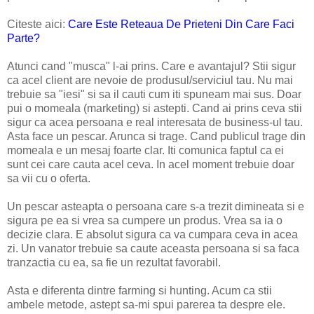
Citeste aici:
Care Este Reteaua De Prieteni Din Care Faci
Parte?
Atunci cand "musca" l-ai prins. Care e avantajul? Stii sigur
ca acel client are nevoie de produsul/serviciul tau. Nu mai
trebuie sa "iesi" si sa il cauti cum iti spuneam mai sus. Doar
pui o momeala (marketing) si astepti. Cand ai prins ceva stii
sigur ca acea persoana e real interesata de business-ul tau.
Asta face un pescar. Arunca si trage. Cand publicul trage din
momeala e un mesaj foarte clar. Iti comunica faptul ca ei
sunt cei care cauta acel ceva. In acel moment trebuie doar
sa vii cu o oferta.
Un pescar asteapta o persoana care s-a trezit dimineata si e
sigura pe ea si vrea sa cumpere un produs. Vrea sa ia o
decizie clara. E absolut sigura ca va cumpara ceva in acea
zi. Un vanator trebuie sa caute aceasta persoana si sa faca
tranzactia cu ea, sa fie un rezultat favorabil.
Asta e diferenta dintre farming si hunting. Acum ca stii
ambele metode, astept sa-mi spui parerea ta despre ele.