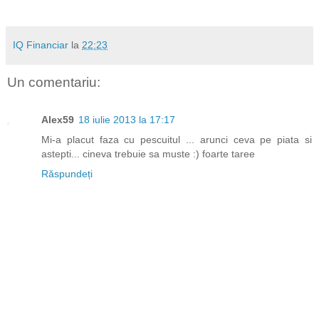
IQ Financiar
la
22:23
Un comentariu:
Alex59
18 iulie 2013 la 17:17
Mi-a placut faza cu pescuitul ... arunci ceva pe piata si
astepti... cineva trebuie sa muste :) foarte taree
Răspundeți