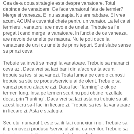
Cea de-a doua strategie este despre vanatoare. Totul
depinde de vanatoare. Ce face vanatorul fata de fermier?
Merge si vaneaza. El nu asteapta. Nu are rabdare. El vrea
acum. ACUM e cuvantul cheie pentru un vanator. La fel ca si
fermierul, vanatorul are nevoie de unelte. Trebuie sa fie
pregatit cand merge la vanatoare. In functie de ce vaneaza,
are nevoie de unelte pe masura. Nu te poti duce la
vanatoare de ursi cu unelte de prins iepuri. Sunt slabe sanse
sa prinzi ceva.
Trebuie sa inveti sa mergi la vanatoare. Trebuie sa mananci
ceva azi. Daca vrei sa faci bani din afacerea ta acum,
trebuie sa iesi si sa vanezi. Toata lumea pe care o cunosti
trebuie sa stie ce produs/serviciu ai de oferit. Trebuie sa
vanezi pentru afacere azi. Daca faci "farming" e ok pe
termen lung. Insa pe termen scurt nu poti obtine rezultate
decat prin "hunting". Daca vrei sa faci asta nu trebuie sa uiti
acest lucru sa-l faci in fiecare zi. Trebuie sa iesi la vanatoare
in fiecare zi. Asta e strategia.
Secretul numarul 1 este sa iti faci conexiuni noi. Trebuie sa
iti promovezi produsul/serviciul zilnic oamenilor. Trebuie sa