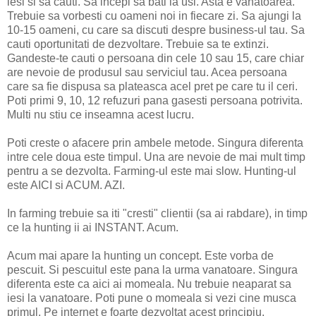
iesi si sa cauti. Sa incepi sa bati la usi. Asta e vanatoarea.
Trebuie sa vorbesti cu oameni noi in fiecare zi. Sa ajungi la
10-15 oameni, cu care sa discuti despre business-ul tau. Sa
cauti oportunitati de dezvoltare. Trebuie sa te extinzi.
Gandeste-te cauti o persoana din cele 10 sau 15, care chiar
are nevoie de produsul sau serviciul tau. Acea persoana
care sa fie dispusa sa plateasca acel pret pe care tu il ceri.
Poti primi 9, 10, 12 refuzuri pana gasesti persoana potrivita.
Multi nu stiu ce inseamna acest lucru.
Poti creste o afacere prin ambele metode. Singura diferenta
intre cele doua este timpul. Una are nevoie de mai mult timp
pentru a se dezvolta. Farming-ul este mai slow. Hunting-ul
este AICI si ACUM. AZI.
In farming trebuie sa iti "cresti" clientii (sa ai rabdare), in timp
ce la hunting ii ai INSTANT. Acum.
Acum mai apare la hunting un concept. Este vorba de
pescuit. Si pescuitul este pana la urma vanatoare. Singura
diferenta este ca aici ai momeala. Nu trebuie neaparat sa
iesi la vanatoare. Poti pune o momeala si vezi cine musca
primul. Pe internet e foarte dezvoltat acest principiu.