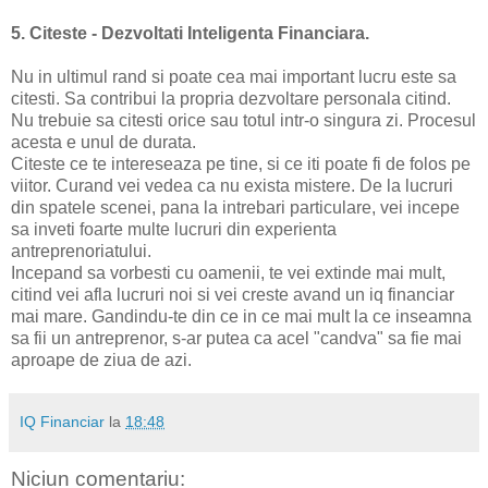
5. Citeste - Dezvoltati Inteligenta Financiara.
Nu in ultimul rand si poate cea mai important lucru este sa
citesti. Sa contribui la propria dezvoltare personala citind.
Nu trebuie sa citesti orice sau totul intr-o singura zi. Procesul
acesta e unul de durata.
Citeste ce te intereseaza pe tine, si ce iti poate fi de folos pe
viitor. Curand vei vedea ca nu exista mistere. De la lucruri
din spatele scenei, pana la intrebari particulare, vei incepe
sa inveti foarte multe lucruri din experienta
antreprenoriatului.
Incepand sa vorbesti cu oamenii, te vei extinde mai mult,
citind vei afla lucruri noi si vei creste avand un iq financiar
mai mare. Gandindu-te din ce in ce mai mult la ce inseamna
sa fii un antreprenor, s-ar putea ca acel "candva" sa fie mai
aproape de ziua de azi.
IQ Financiar
la
18:48
Niciun comentariu: