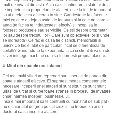
mult de invatat din asta. Asta ca si continuare a sfatului de a
te imprieteni cu proprietari de afaceri, este la fel de important
sa ai o relatie cu afacerea in sine. Gandeste-te la afacerile
mici cu care ai deja o astfel de legatura si la cele noi care te
atrag (te fac sa te indragostesti efectiv) si incepi sa le
folosesti produsele sau serviciile. Ce stii despre proprietarii
lor sau despre trecutul lor? Care sunt obiectivele lor si unde
se indreapta? Ce fac ei ca sa fie distincti, memorabili si
unici? Ce fac ei atat de particular, incat se diferentiaza de
ceilalti? Gandindu-te la experianta ta ca si client iti va da idei
si vei intelege mai bine cum sa-ti pornesti propria afacere.
4. Mitul din spatele unei afaceri.
Cei mai multi viitori antreprenori sunt speriati de partea din
spatele afacerii efective. Ei supraestimeaza competentele
necesare inceperii unei afaceri si sunt siguri ca sunt munti
uriasi de urcat si curbe foarte stranse in procesul de invatare
chiar inaintea inceperii business-ului.
Insa e mai important sa te confrunti cu monstrul de sub pat -
nu e chiar atat de greu pe cat crezi si nu trebuie sa ai un
doctorat ca sa incepi o afacere.