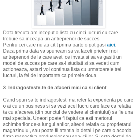
Data trecuta am inceput o lista cu cinci lucruri cu care
trebuie sa inceapa un antreprenor de succes.
Pentru cei care nu au citit prima parte o pot gasi
aici
.
Daca prima data va spuneam sa va faceti prieteni noi
antreprenori de la care aveti ce invata si sa va gasiti un
model de succes pe care sa-l studiati si sa vedeti cum
actioneaza, astazi voi continua lista cu urmatoarele trei
lucruri, la fel de importante ca primele doua.
3. Indragosteste-te de afaceri mici ca si client.
Cand spun sa te indragostesti ma refer la experienta pe care
o ai cu un business si sa vezi acel lucru care face ca relatia
ta cu afacerea (din punctul de vedere al clientului) sa fie una
mai speciala. Uneori poate fi faptul ca esti martorul
schimbarilor de-a lungul anilor, alteori relatia cu proprietarul
magazinului, sau poate fii atentia la detalii pe care o acorda
firma respectiva produselor sau serviciilor. Si este destul de