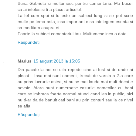
Buna Gabriela si multumesc pentru comentariu. Ma bucur
ca ai inteles si ti-a placut articolul.
La fel cum spui si tu este un subiect lung si se pot scrie
multe pe tema asta, insa important e sa intelegem esenta si
sa meditam asupra ei.
Foarte la subiect comentariul tau. Multumesc inca o data.
Răspundeți
Marius
15 august 2013 la 15:05
Din pacate la noi se uita repede cine ai fost si de unde ai
plecat... Insa mai sunt oameni, trecuti de varsta a 2-a care
au prins lucrurile astea, si nu se mai lauda mai mult decat e
nevoie. Afara sunt numeroase cazurile oamenilor cu bani
care se imbraca foarte normal atunci cand ies in public, nici
nu ti-ar da de banuit cati bani au prin conturi sau la ce nivel
se afla.
Răspundeți