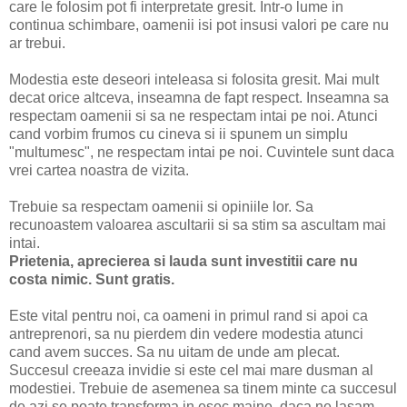
care le folosim pot fi interpretate gresit. Intr-o lume in
continua schimbare, oamenii isi pot insusi valori pe care nu
ar trebui.
Modestia este deseori inteleasa si folosita gresit. Mai mult
decat orice altceva, inseamna de fapt respect. Inseamna sa
respectam oamenii si sa ne respectam intai pe noi. Atunci
cand vorbim frumos cu cineva si ii spunem un simplu
"multumesc", ne respectam intai pe noi. Cuvintele sunt daca
vrei cartea noastra de vizita.
Trebuie sa respectam oamenii si opiniile lor. Sa
recunoastem valoarea ascultarii si sa stim sa ascultam mai
intai.
Prietenia, aprecierea si lauda sunt investitii care nu
costa nimic. Sunt gratis.
Este vital pentru noi, ca oameni in primul rand si apoi ca
antreprenori, sa nu pierdem din vedere modestia atunci
cand avem succes. Sa nu uitam de unde am plecat.
Succesul creeaza invidie si este cel mai mare dusman al
modestiei. Trebuie de asemenea sa tinem minte ca succesul
de azi se poate transforma in esec maine, daca ne lasam