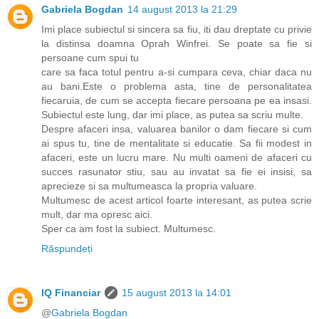
Gabriela Bogdan
14 august 2013 la 21:29
Imi place subiectul si sincera sa fiu, iti dau dreptate cu privie
la distinsa doamna Oprah Winfrei. Se poate sa fie si
persoane cum spui tu
care sa faca totul pentru a-si cumpara ceva, chiar daca nu
au bani.Este o problema asta, tine de personalitatea
fiecaruia, de cum se accepta fiecare persoana pe ea insasi.
Subiectul este lung, dar imi place, as putea sa scriu multe.
Despre afaceri insa, valuarea banilor o dam fiecare si cum
ai spus tu, tine de mentalitate si educatie. Sa fii modest in
afaceri, este un lucru mare. Nu multi oameni de afaceri cu
succes rasunator stiu, sau au invatat sa fie ei insisi, sa
aprecieze si sa multumeasca la propria valuare.
Multumesc de acest articol foarte interesant, as putea scrie
mult, dar ma opresc aici.
Sper ca am fost la subiect. Multumesc.
Răspundeți
IQ Financiar
15 august 2013 la 14:01
@
Gabriela Bogdan