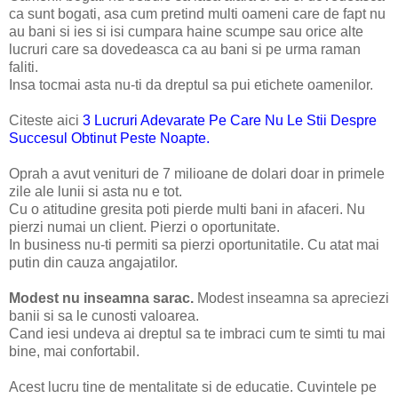
ca sunt bogati, asa cum pretind multi oameni care de fapt nu
au bani si ies si isi cumpara haine scumpe sau orice alte
lucruri care sa dovedeasca ca au bani si pe urma raman
faliti.
Insa tocmai asta nu-ti da dreptul sa pui etichete oamenilor.
Citeste aici
3 Lucruri Adevarate Pe Care Nu Le Stii Despre
Succesul Obtinut Peste Noapte.
Oprah a avut venituri de 7 milioane de dolari doar in primele
zile ale lunii si asta nu e tot.
Cu o atitudine gresita poti pierde multi bani in afaceri. Nu
pierzi numai un client. Pierzi o oportunitate.
In business nu-ti permiti sa pierzi oportunitatile. Cu atat mai
putin din cauza angajatilor.
Modest nu inseamna sarac.
Modest inseamna sa apreciezi
banii si sa le cunosti valoarea.
Cand iesi undeva ai dreptul sa te imbraci cum te simti tu mai
bine, mai confortabil.
Acest lucru tine de mentalitate si de educatie. Cuvintele pe